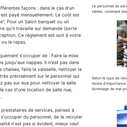
Le personnel de servi
fférentes façons : dans le cas d'un
tables, comment plac
t est payé mensuellement. Le coût est
lle". Pour un Salon banquet ou un
ire qu'il travaille sur demande (sorte
réception. Ce règlement est soit à votre
 ou le repas.
iquement s'occuper de : Faire la mise
es jusqu'aux nappes. Il n'est pas dans
 chaises, faire la vaisselle, nettoyer la
 très précisément sur le personnel qui
Selon le type de réc
z pas sur eux pour nettoyer la salle
moins d'importance.
 le cas d'une location de salle nue,
dommage de mal pré
.
 prestataires de services, pensez à
t s'occuper du personnel, de le recruter
alité n'est pas si évident, mieux vaut